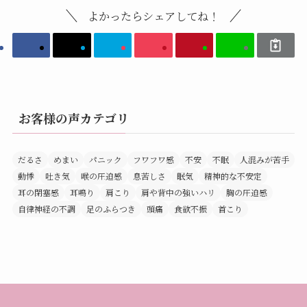
よかったらシェアしてね！
お客様の声カテゴリ
だるさ
めまい
パニック
フワフワ感
不安
不眠
人混みが苦手
動悸
吐き気
喉の圧迫感
息苦しさ
眠気
精神的な不安定
耳の閉塞感
耳鳴り
肩こり
肩や背中の強いハリ
胸の圧迫感
自律神経の不調
足のふらつき
頭痛
食欲不振
首こり