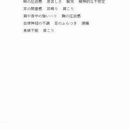
喉の圧迫感
息苦しさ
眠気
精神的な不安定
耳の閉塞感
耳鳴り
肩こり
肩や背中の強いハリ
胸の圧迫感
自律神経の不調
足のふらつき
頭痛
食欲不振
首こり