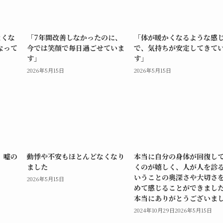
なくな
「7年間改善しなかったのに、
「体が暖かくなるような感
なって
今では笑顔で毎日過ごせていま
で、気持ちが安定してきて
す」
す」
2026年5月15日
2026年5月15日
、嘘の
動悸や不安もほとんどなくなり
本当に自分の身体が回復し
」
ました
くのが嬉しく、人が人を診
いうことの奥深さや大切さ
2026年5月15日
めて感じることができまし
本当にありがとうございま
2024年10月29日
2026年5月15日