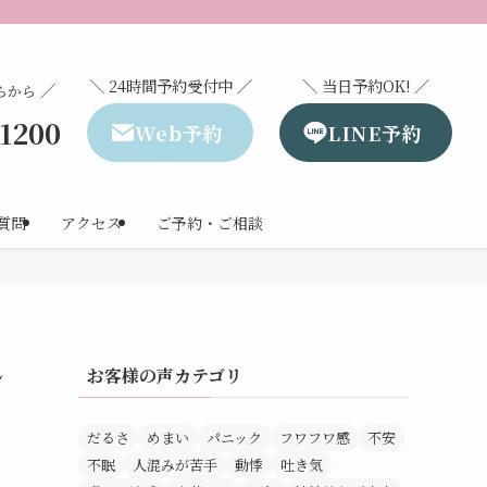
＼ 24時間予約受付中 ／
＼ 当日予約OK! ／
／
らから
-1200
Web予約
LINE予約
質問
アクセス
ご予約・ご相談
し
お客様の声カテゴリ
だるさ
めまい
パニック
フワフワ感
不安
不眠
人混みが苦手
動悸
吐き気