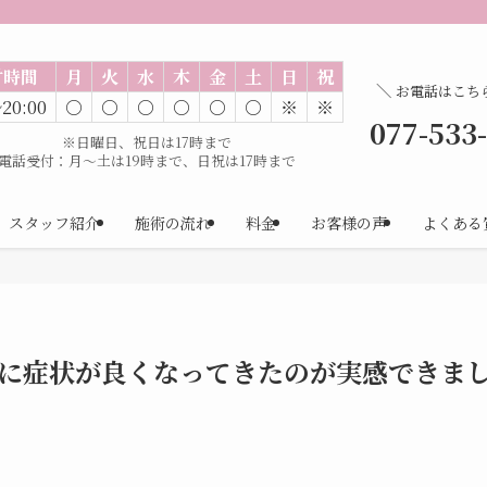
付時間
月
火
水
木
金
土
日
祝
＼
お電話はこち
~20:00
○
○
○
○
○
○
※
※
077-533
※日曜日、祝日は17時まで
電話受付：月～土は19時まで、日祝は17時まで
スタッフ紹介
施術の流れ
料金
お客様の声
よくある
でに症状が良くなってきたのが実感できま