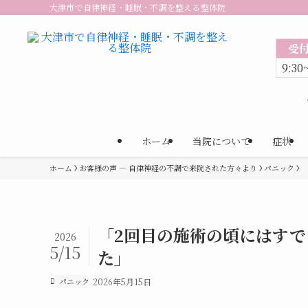
大津市で自律神経・睡眠・不調を整える整体院
受
9:30
ホーム
当院について
症状
ホーム
お客様の声 — 自律神経の不調で来院された方々より
パニック
「2回目の施術の頃にはす
2026
5/15
た」
パニック
2026年5月15日