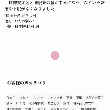
「精神安定剤と睡眠薬の量が半分になり、ひどい不安
感や不眠がなくなりました」
I様 会社員 40代 女性
抱えていたお悩み：
不眠・自律神経の不調
1
お客様の声カテゴリ
だるさ
めまい
パニック
フワフワ感
不安
不眠
人混みが苦手
動悸
吐き気
喉の圧迫感
息苦しさ
眠気
精神的な不安定
耳の閉塞感
耳鳴り
肩こり
肩や背中の強いハリ
胸の圧迫感