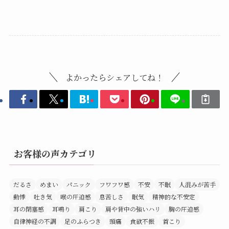
よかったらシェアしてね！
お客様の声カテゴリ
だるさ
めまい
パニック
フワフワ感
不安
不眠
人混みが苦手
動悸
吐き気
喉の圧迫感
息苦しさ
眠気
精神的な不安定
耳の閉塞感
耳鳴り
肩こり
肩や背中の強いハリ
胸の圧迫感
自律神経の不調
足のふらつき
頭痛
食欲不振
首こり